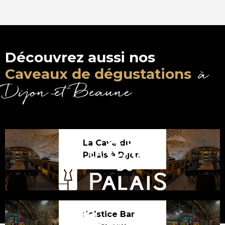
Découvrez aussi nos
à
Caveaux de dégustations
Dijon et Beaune
La Cave du
Palais à Dijon
Solstice Bar